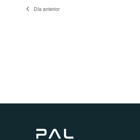
de
palabra
Día anterior
clave.
Eventos