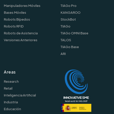
Manipuladores Móviles
TIAGo Pro
Bases Móviles
KANGAROO
Robots Bípedos
StockBot
Robots RFID
TIAGo
Robots de Asistencia
TIAGo OMNI Base
Versiones Anteriores
TALOS
TIAGo Base
ARI
Areas
Research
Retail
Inteligencia Artificial
Industria
Educación