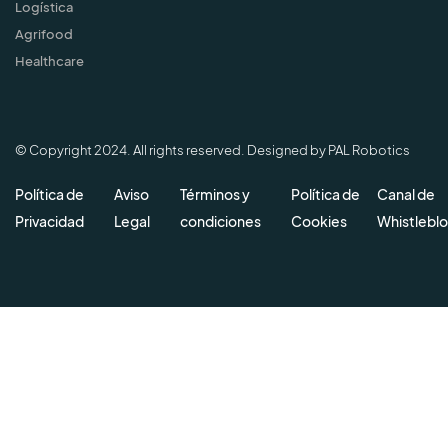
Logística
Agrifood
Healthcare
© Copyright 2024. All rights reserved. Designed by PAL Robotics
Política de
Aviso
Términos y
Política de
Canal de
Privacidad
Legal
condiciones
Cookies
Whistlebl