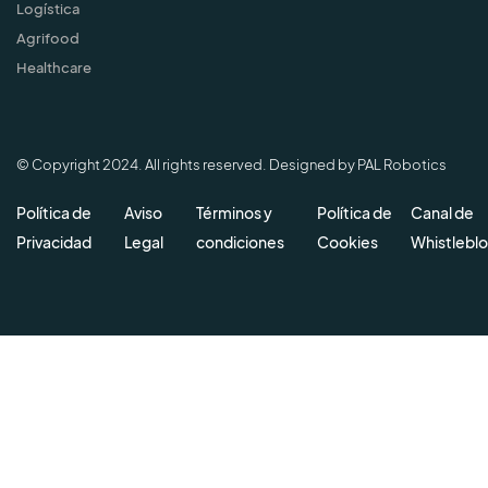
Logística
Agrifood
Healthcare
© Copyright 2024. All rights reserved. Designed by PAL Robotics
Política de
Aviso
Términos y
Política de
Canal de
Privacidad
Legal
condiciones
Cookies
Whistlebl