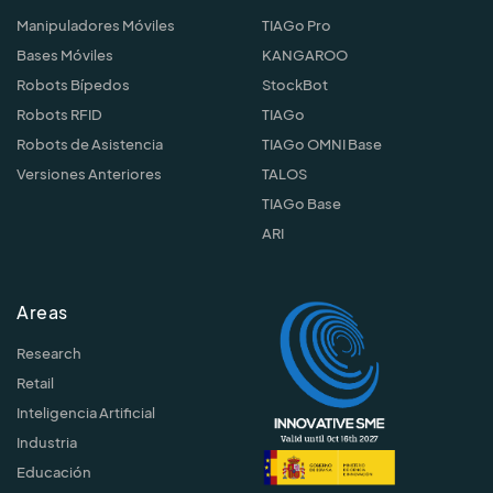
Manipuladores Móviles
TIAGo Pro
Bases Móviles
KANGAROO
Robots Bípedos
StockBot
Robots RFID
TIAGo
Robots de Asistencia
TIAGo OMNI Base
Versiones Anteriores
TALOS
TIAGo Base
ARI
Areas
Research
Retail
Inteligencia Artificial
Industria
Educación