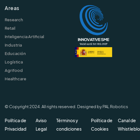
Areas
Research
Retail
Inteligencia Artificial
Industria
Educación
Logística
Agrifood
Healthcare
© Copyright 2024. All rights reserved. Designed by PAL Robotics
Política de
Aviso
Términos y
Política de
Canal de
Privacidad
Legal
condiciones
Cookies
Whistlebl