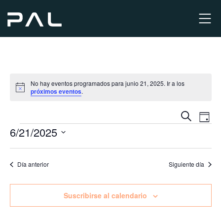
No hay eventos programados para junio 21, 2025. Ir a los
Aviso
próximos eventos
.
N
Nave
Buscar
Día
Eventos
6/21/2025
d
de
Seleccionar
vi
fecha.
búsq
Día anterior
Siguiente día
d
y
Suscribirse al calendario
E
vista