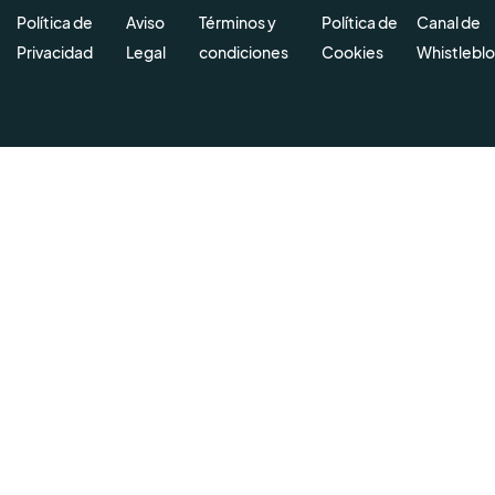
Política de
Aviso
Términos y
Política de
Canal de
Privacidad
Legal
condiciones
Cookies
Whistlebl