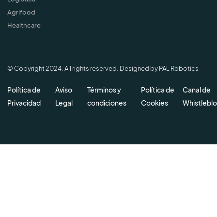
Agrifood
Healthcare
© Copyright 2024. All rights reserved. Designed by PAL Robotics
Política de
Aviso
Términos y
Política de
Canal de
Privacidad
Legal
condiciones
Cookies
Whistlebl