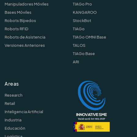
Manipuladores Móviles
TIAGo Pro
Bases Móviles
KANGAROO
Robots Bípedos
StockBot
Robots RFID
TIAGo
Robots de Asistencia
TIAGo OMNI Base
Versiones Anteriores
TALOS
TIAGo Base
ARI
Areas
Research
Retail
Inteligencia Artificial
Industria
Educación
Logística