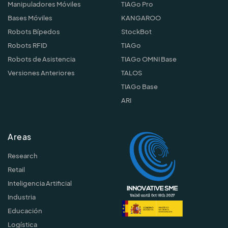
Manipuladores Móviles
TIAGo Pro
Bases Móviles
KANGAROO
Robots Bípedos
StockBot
Robots RFID
TIAGo
Robots de Asistencia
TIAGo OMNI Base
Versiones Anteriores
TALOS
TIAGo Base
ARI
Areas
Research
Retail
Inteligencia Artificial
Industria
Educación
Logística