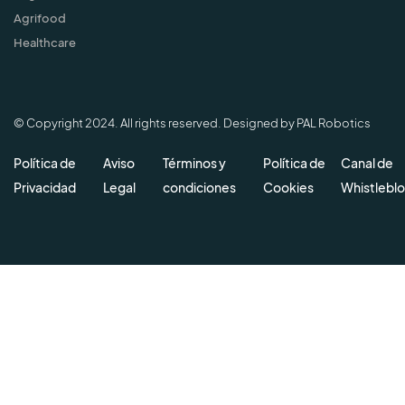
Agrifood
Healthcare
© Copyright 2024. All rights reserved. Designed by PAL Robotics
Política de
Aviso
Términos y
Política de
Canal de
Privacidad
Legal
condiciones
Cookies
Whistlebl